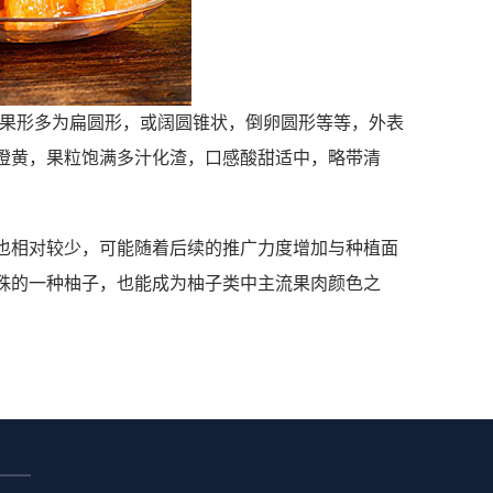
右，果形多为扁圆形，或阔圆锥状，倒卵圆形等等，外表
橙黄，果粒饱满多汁化渣，口感酸甜适中，略带清
。
也相对较少，可能随着后续的推广力度增加与种植面
殊的一种柚子，也能成为柚子类中主流果肉颜色之